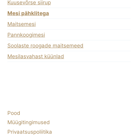
Kuusevõrse siirup
Mesi pähklitega
Maitsemesi
Pannkoogimesi
Soolaste roogade maitsemeed
Mesilasvahast küünlad
Pood
Müügitingimused
Privaatsuspoliitika