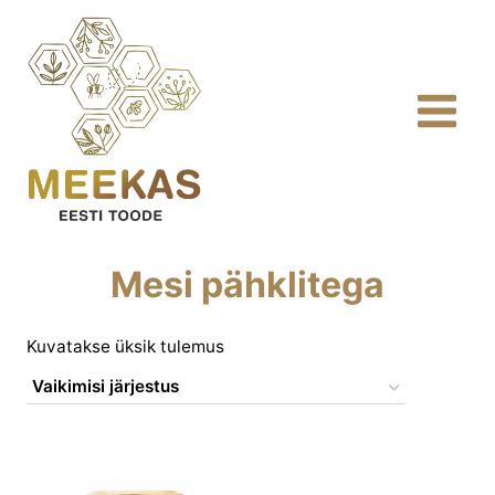
Skip
to
content
Mesi pähklitega
Kuvatakse üksik tulemus