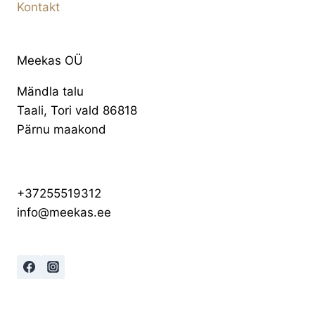
Kontakt
Meekas OÜ
Mändla talu
Taali, Tori vald 86818
Pärnu maakond
+37255519312
info@meekas.ee