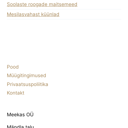
Soolaste roogade maitsemeed
Mesilasvahast küünlad
Pood
Müügitingimused
Privaatsuspoliitika
Kontakt
Meekas OÜ
Mändla talu