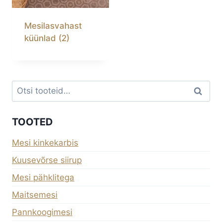
Mesilasvahast
küünlad
(2)
Otsi:
Otsi
TOOTED
Mesi kinkekarbis
Kuusevõrse siirup
Mesi pähklitega
Maitsemesi
Pannkoogimesi