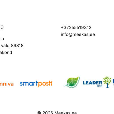
OÜ
+37255519312
info@meekas.ee
lu
i vald 86818
akond
© 2026 Meekas.ee