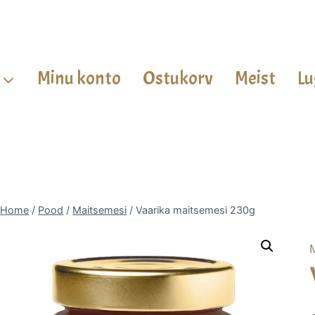
Minu konto
Ostukorv
Meist
Lu
Home
/
Pood
/
Maitsemesi
/
Vaarika maitsemesi 230g