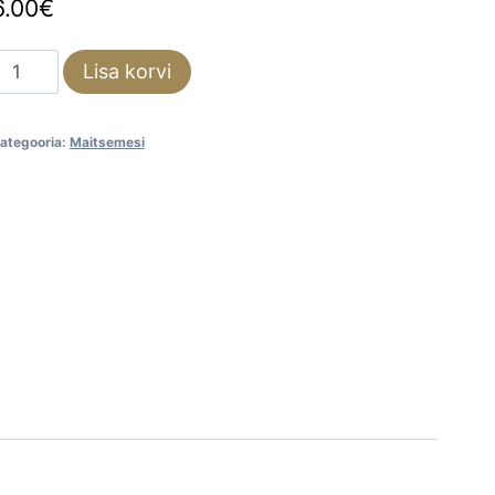
6.00
€
aarika
Lisa korvi
aitsemesi
230g
ategooria:
Maitsemesi
kogus