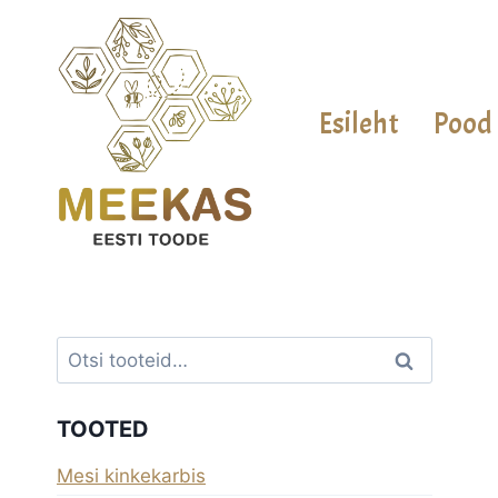
Skip
to
content
Esileht
Pood
Otsi:
Otsi
TOOTED
Mesi kinkekarbis