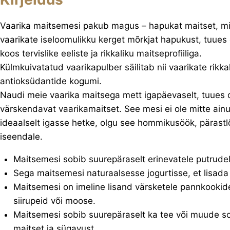
Vaarika maitsemesi pakub magus – hapukat maitset, mi
vaarikate iseloomulikku kerget mõrkjat hapukust, tuu
koos tervislike eeliste ja rikkaliku maitseprofiiliga.
Külmkuivatatud vaarikapulber säilitab nii vaarikate rikka
antioksüdantide kogumi.
Naudi meie vaarika maitsega mett igapäevaselt, tuues o
värskendavat vaarikamaitset. See mesi ei ole mitte ainul
ideaalselt igasse hetke, olgu see hommikusöök, pärastlõ
iseendale.
Maitsemesi sobib suurepäraselt erinevatele putrudel
Sega maitsemesi naturaalsesse jogurtisse, et lisada 
Maitsemesi on imeline lisand värsketele pannkookidel
siirupeid või moose.
Maitsemesi sobib suurepäraselt ka tee või muude so
maitset ja sügavust.