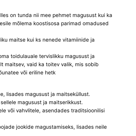
lles on tunda nii mee pehmet magusust kui ka
es esile mõlema koostisosa parimad omadused
liku maitse kui ks nenede vitamiinide ja
ma toidulauale tervislikku magusust ja
t maitsev, vaid ka toitev valik, mis sobib
unatee või eriline hetk
e, lisades magusust ja maitseküllust.
sellele magusust ja maitserikkust.
e või vahvlitele, asendades traditsioonilisi
ojade jookide magustamiseks, lisades neile