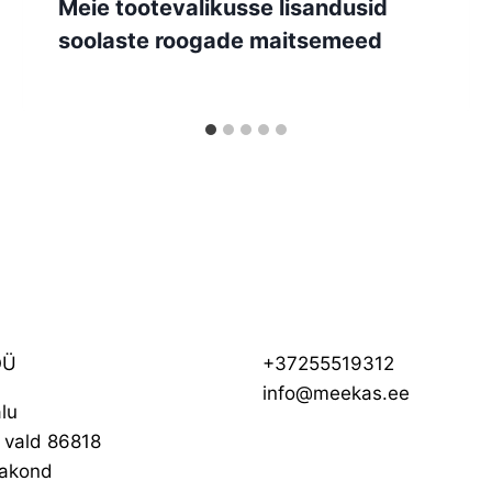
Meie tootevalikusse lisandusid
soolaste roogade maitsemeed
OÜ
+37255519312
info@meekas.ee
lu
i vald 86818
akond