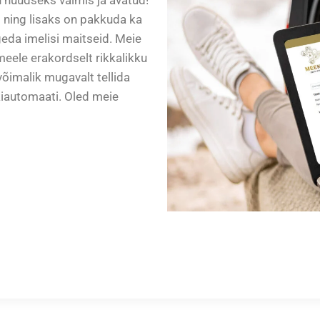
 ning lisaks on pakkuda ka
eda imelisi maitseid. Meie
eele erakordselt rikkalikku
õimalik mugavalt tellida
iautomaati. Oled meie