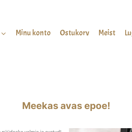
Minu konto
Ostukorv
Meist
Lu
Meekas avas epoe!
 nüüdseks valmis ja avatud!