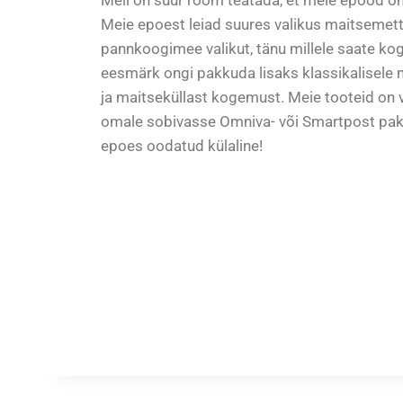
Meie epoest leiad suures valikus maitsemett
pannkoogimee valikut, tänu millele saate kog
eesmärk ongi pakkuda lisaks klassikalisele m
ja maitseküllast kogemust. Meie tooteid on v
omale sobivasse Omniva- või Smartpost pak
epoes oodatud külaline!