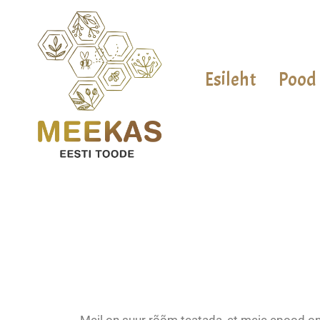
Esileht
Pood
Meil on suur rõõm teatada, et meie epood on